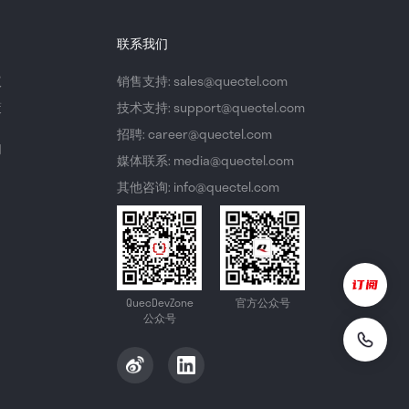
联系我们
议
销售支持: sales@quectel.com
策
技术支持: support@quectel.com
招聘: career@quectel.com
们
媒体联系: media@quectel.com
其他咨询: info@quectel.com
QuecDevZone
官方公众号
公众号