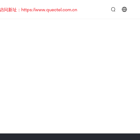
https://www.quectel.com.cn
言：
简
体
中
文