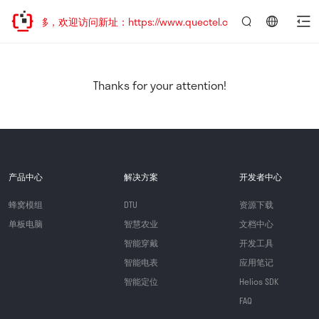
址已迁移，欢迎访问新址：https://www.quectel.com.cn
言：
简
体
中
Thanks for your attention!
文
产品中心
解决方案
开发者中心
蜂窝模组
DTU
资源下载
单板电脑
智慧农业
文档中心
智能穿戴
开发工具
智能电表
应用笔记
智能定位
Helios SDK
FAQ