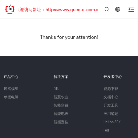
移，欢迎访问新址：https://www.quectel.com.cn
言：
简
体
中
Thanks for your attention!
文
产品中心
解决方案
开发者中心
蜂窝模组
DTU
资源下载
单板电脑
智慧农业
文档中心
智能穿戴
开发工具
智能电表
应用笔记
智能定位
Helios SDK
FAQ