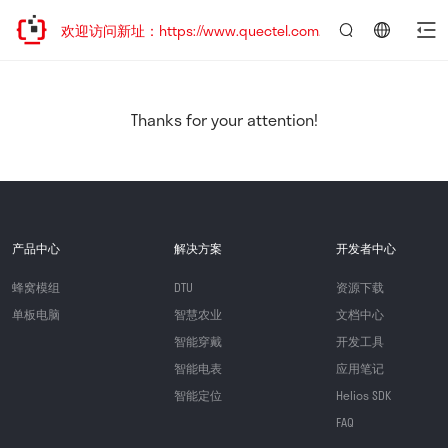
迁移，欢迎访问新址：https://www.quectel.com.cn
言：
简
体
中
Thanks for your attention!
文
产品中心
解决方案
开发者中心
蜂窝模组
DTU
资源下载
单板电脑
智慧农业
文档中心
智能穿戴
开发工具
智能电表
应用笔记
智能定位
Helios SDK
FAQ