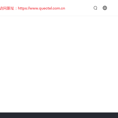
https://www.quectel.com.cn
言：
简
体
中
文