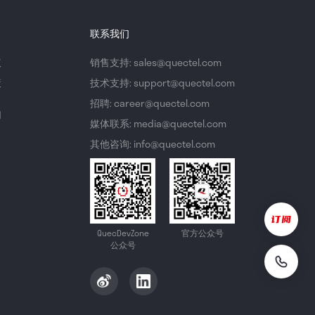
联系我们
议
销售支持: sales@quectel.com
策
技术支持: support@quectel.com
招聘: career@quectel.com
们
媒体联系: media@quectel.com
其他咨询: info@quectel.com
QuecDevZone
官方公众号
公众号