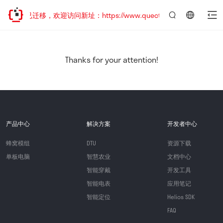
网站地址已迁移，欢迎访问新址：https://www.quectel.com.cn
言：
简
体
中
Thanks for your attention!
文
产品中心
解决方案
开发者中心
蜂窝模组
DTU
资源下载
单板电脑
智慧农业
文档中心
智能穿戴
开发工具
智能电表
应用笔记
智能定位
Helios SDK
FAQ