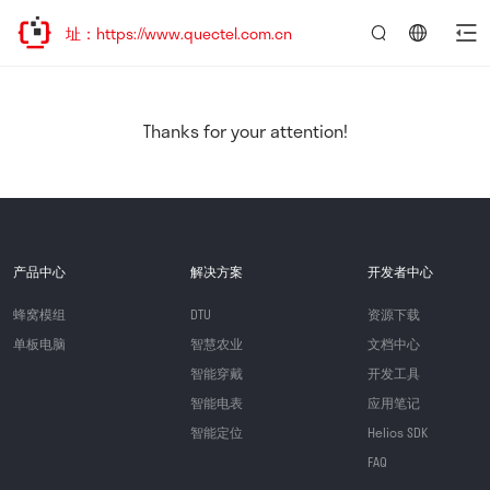
址：https://www.quectel.com.cn
言：
简
体
中
Thanks for your attention!
文
产品中心
解决方案
开发者中心
蜂窝模组
DTU
资源下载
单板电脑
智慧农业
文档中心
智能穿戴
开发工具
智能电表
应用笔记
智能定位
Helios SDK
FAQ