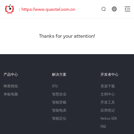
：https://www.quectel.com.cn
言：
简
体
中
Thanks for your attention!
文
产品中心
解决方案
开发者中心
蜂窝模组
DTU
资源下载
单板电脑
智慧农业
文档中心
智能穿戴
开发工具
智能电表
应用笔记
智能定位
Helios SDK
FAQ