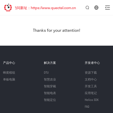
迎访问新址：https://www.quectel.com.cn
言：
简
体
中
Thanks for your attention!
文
产品中心
解决方案
开发者中心
蜂窝模组
DTU
资源下载
单板电脑
智慧农业
文档中心
智能穿戴
开发工具
智能电表
应用笔记
智能定位
Helios SDK
FAQ