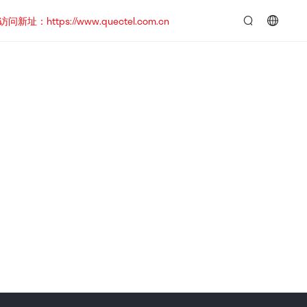
https://www.quectel.com.cn
言：
简
体
中
文