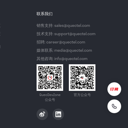
联系我们
议
销售支持: sales@quectel.com
策
技术支持: support@quectel.com
招聘: career@quectel.com
们
媒体联系: media@quectel.com
其他咨询: info@quectel.com
QuecDevZone
官方公众号
公众号