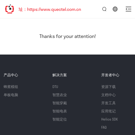
址：https://www.quectel.com.cn
言：
简
体
中
Thanks for your attention!
文
产品中心
解决方案
开发者中心
蜂窝模组
DTU
资源下载
单板电脑
智慧农业
文档中心
智能穿戴
开发工具
智能电表
应用笔记
智能定位
Helios SDK
FAQ