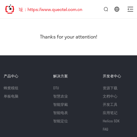
新址：https://www.quectel.com.cn
言：
简
体
中
Thanks for your attention!
文
产品中心
解决方案
开发者中心
蜂窝模组
DTU
资源下载
单板电脑
智慧农业
文档中心
智能穿戴
开发工具
智能电表
应用笔记
智能定位
Helios SDK
FAQ