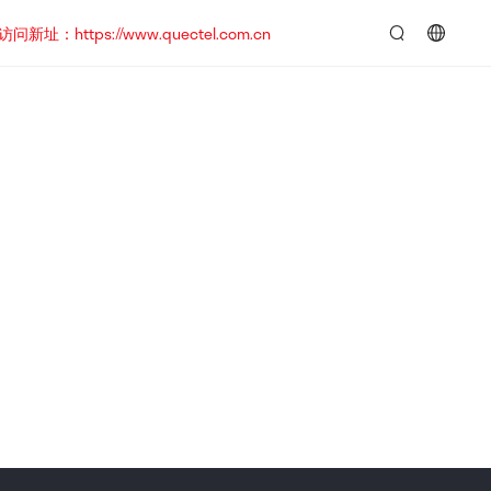
https://www.quectel.com.cn
言：
简
体
中
文