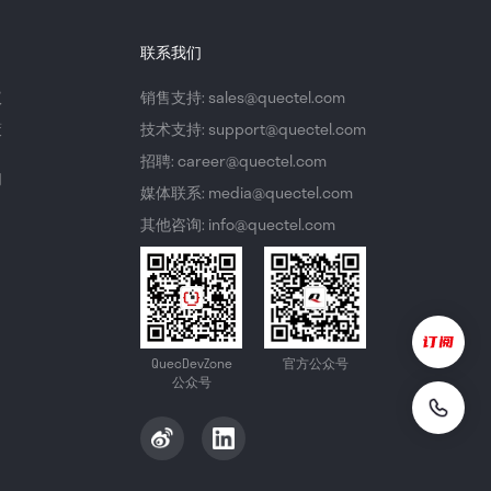
联系我们
议
销售支持: sales@quectel.com
策
技术支持: support@quectel.com
招聘: career@quectel.com
们
媒体联系: media@quectel.com
其他咨询: info@quectel.com
QuecDevZone
官方公众号
公众号