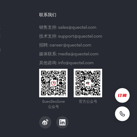
联系我们
议
销售支持: sales@quectel.com
策
技术支持: support@quectel.com
招聘: career@quectel.com
们
媒体联系: media@quectel.com
其他咨询: info@quectel.com
QuecDevZone
官方公众号
公众号