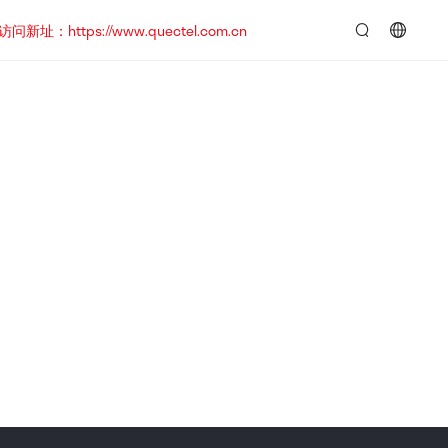
https://www.quectel.com.cn
言：
简
体
中
文