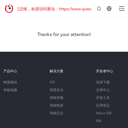
网站地址已迁移，欢迎访问新址：https://www.quectel.com.cn
言：
简
体
中
Thanks for your attention!
文
产品中心
解决方案
开发者中心
蜂窝模组
DTU
资源下载
单板电脑
智慧农业
文档中心
智能穿戴
开发工具
智能电表
应用笔记
智能定位
Helios SDK
FAQ