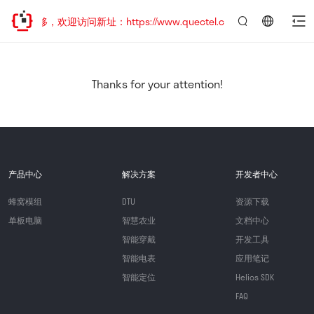
址已迁移，欢迎访问新址：https://www.quectel.com.cn
言：
简
体
中
Thanks for your attention!
文
产品中心
解决方案
开发者中心
蜂窝模组
DTU
资源下载
单板电脑
智慧农业
文档中心
智能穿戴
开发工具
智能电表
应用笔记
智能定位
Helios SDK
FAQ