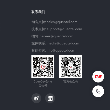
联系我们
议
销售支持: sales@quectel.com
策
技术支持: support@quectel.com
招聘: career@quectel.com
们
媒体联系: media@quectel.com
其他咨询: info@quectel.com
QuecDevZone
官方公众号
公众号