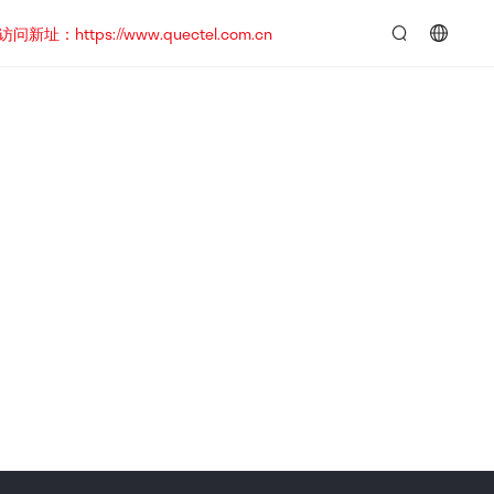
https://www.quectel.com.cn
言：
简
体
中
文