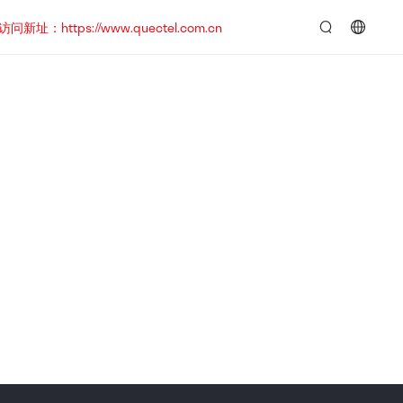
https://www.quectel.com.cn
言：
简
体
中
文