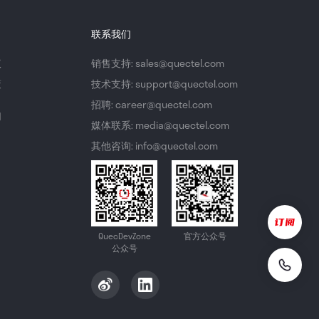
联系我们
议
销售支持: sales@quectel.com
策
技术支持: support@quectel.com
招聘: career@quectel.com
们
媒体联系: media@quectel.com
其他咨询: info@quectel.com
QuecDevZone
官方公众号
公众号