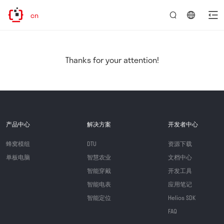
l.com.cn
言：
简
体
中
Thanks for your attention!
文
产品中心
解决方案
开发者中心
蜂窝模组
DTU
资源下载
单板电脑
智慧农业
文档中心
智能穿戴
开发工具
智能电表
应用笔记
智能定位
Helios SDK
FAQ