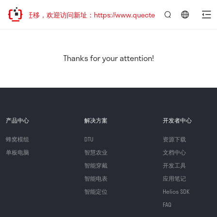
地址已迁移，欢迎访问新址：https://www.quectel.com.cn
言：
简
体
中
Thanks for your attention!
文
产品中心
解决方案
开发者中心
蜂窝模组
DTU
资源下载
单板电脑
智慧农业
文档中心
智能穿戴
开发工具
智能电表
应用笔记
智能定位
Helios SDK
FAQ