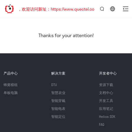
已迁移，欢迎访问新址：https://www.quectel.com.cn
言：
简
体
中
Thanks for your attention!
文
产品中心
解决方案
开发者中心
蜂窝模组
DTU
资源下载
单板电脑
智慧农业
文档中心
智能穿戴
开发工具
智能电表
应用笔记
智能定位
Helios SDK
FAQ