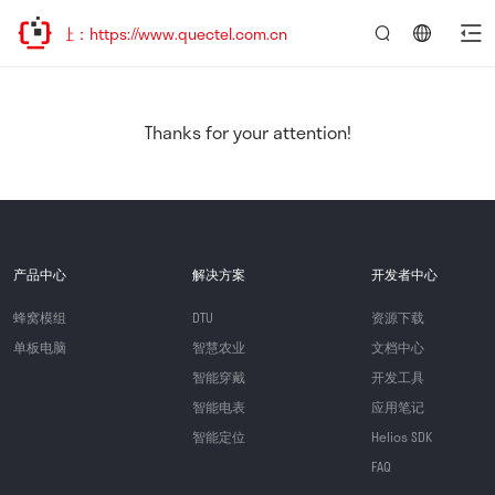
：https://www.quectel.com.cn
言：
简
体
中
Thanks for your attention!
文
产品中心
解决方案
开发者中心
蜂窝模组
DTU
资源下载
单板电脑
智慧农业
文档中心
智能穿戴
开发工具
智能电表
应用笔记
智能定位
Helios SDK
FAQ