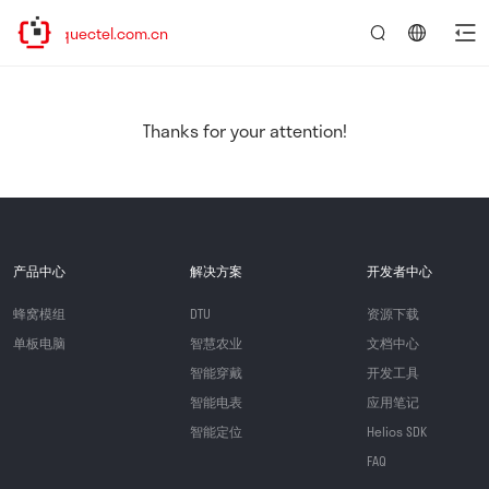
w.quectel.com.cn
言：
简
体
中
Thanks for your attention!
文
产品中心
解决方案
开发者中心
蜂窝模组
DTU
资源下载
单板电脑
智慧农业
文档中心
智能穿戴
开发工具
智能电表
应用笔记
智能定位
Helios SDK
FAQ