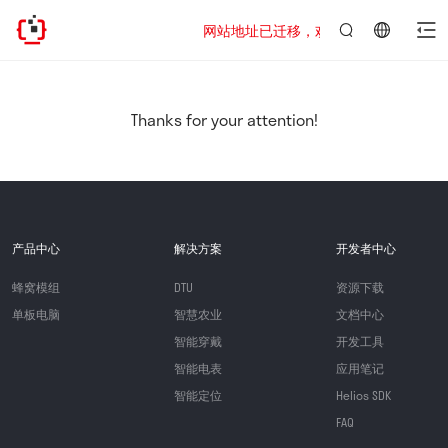
网站地址已迁移，欢迎访问新址：https://www
言：
简
体
中
Thanks for your attention!
文
产品中心
解决方案
开发者中心
蜂窝模组
DTU
资源下载
单板电脑
智慧农业
文档中心
智能穿戴
开发工具
智能电表
应用笔记
智能定位
Helios SDK
FAQ