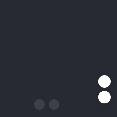
联系我们
议
销售支持: sales@quectel.com
策
技术支持: support@quectel.com
招聘: career@quectel.com
们
媒体联系: media@quectel.com
其他咨询: info@quectel.com
QuecDevZone
官方公众号
公众号