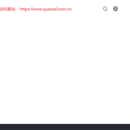
https://www.quectel.com.cn
言：
简
体
中
文