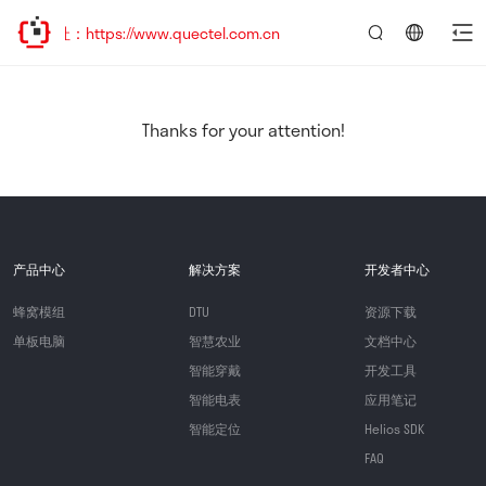
：https://www.quectel.com.cn
言：
简
体
中
Thanks for your attention!
文
产品中心
解决方案
开发者中心
蜂窝模组
DTU
资源下载
单板电脑
智慧农业
文档中心
智能穿戴
开发工具
智能电表
应用笔记
智能定位
Helios SDK
FAQ