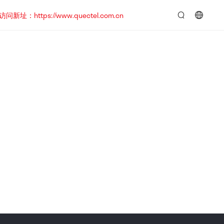
https://www.quectel.com.cn
言：
简
体
中
文