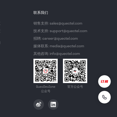
联系我们
议
销售支持: sales@quectel.com
策
技术支持: support@quectel.com
招聘: career@quectel.com
们
媒体联系: media@quectel.com
其他咨询: info@quectel.com
QuecDevZone
官方公众号
公众号