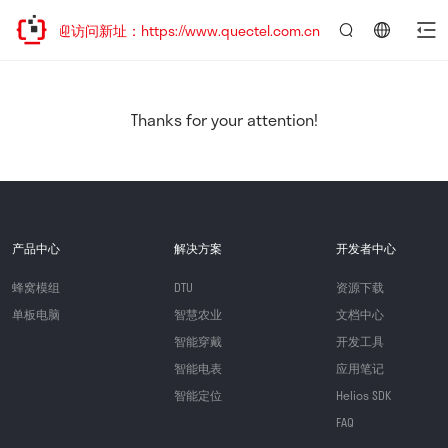
，欢迎访问新址：https://www.quectel.com.cn
言：
简
体
中
Thanks for your attention!
文
产品中心
解决方案
开发者中心
蜂窝模组
DTU
资源下载
单板电脑
智慧农业
文档中心
智能穿戴
开发工具
智能电表
应用笔记
智能定位
Helios SDK
FAQ