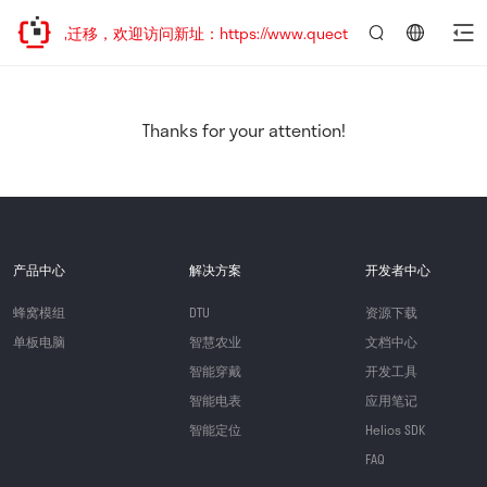
站地址已迁移，欢迎访问新址：https://www.quectel.com.cn
言：
简
体
中
Thanks for your attention!
文
产品中心
解决方案
开发者中心
蜂窝模组
DTU
资源下载
单板电脑
智慧农业
文档中心
智能穿戴
开发工具
智能电表
应用笔记
智能定位
Helios SDK
FAQ