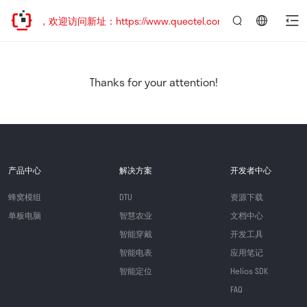
已迁移，欢迎访问新址：https://www.quectel.com.cn
言：
简
体
中
Thanks for your attention!
文
产品中心
解决方案
开发者中心
蜂窝模组
DTU
资源下载
单板电脑
智慧农业
文档中心
智能穿戴
开发工具
智能电表
应用笔记
智能定位
Helios SDK
FAQ