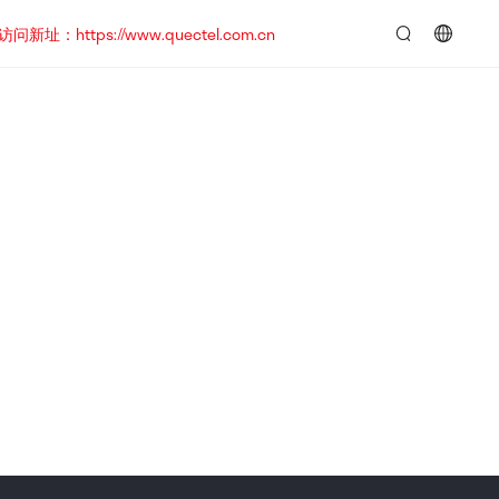
https://www.quectel.com.cn
言：
简
体
中
文