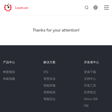
ectel.com.cn
言：
简
体
中
Thanks for your attention!
文
产品中心
解决方案
开发者中心
蜂窝模组
DTU
资源下载
单板电脑
智慧农业
文档中心
智能穿戴
开发工具
智能电表
应用笔记
智能定位
Helios SDK
FAQ