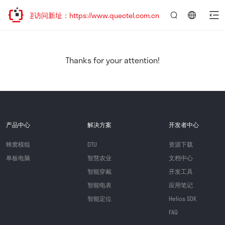
，欢迎访问新址：https://www.quectel.com.cn
言：
简
体
中
Thanks for your attention!
文
产品中心
解决方案
开发者中心
蜂窝模组
DTU
资源下载
单板电脑
智慧农业
文档中心
智能穿戴
开发工具
智能电表
应用笔记
智能定位
Helios SDK
FAQ