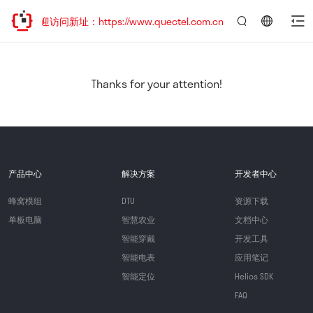
，欢迎访问新址：https://www.quectel.com.cn
言：
简
体
中
Thanks for your attention!
文
产品中心
解决方案
开发者中心
蜂窝模组
DTU
资源下载
单板电脑
智慧农业
文档中心
智能穿戴
开发工具
智能电表
应用笔记
智能定位
Helios SDK
FAQ