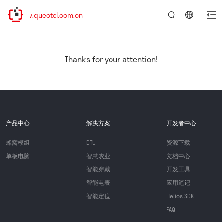
www.quectel.com.cn
言：
简
体
中
Thanks for your attention!
文
产品中心
解决方案
开发者中心
蜂窝模组
DTU
资源下载
单板电脑
智慧农业
文档中心
智能穿戴
开发工具
智能电表
应用笔记
智能定位
Helios SDK
FAQ