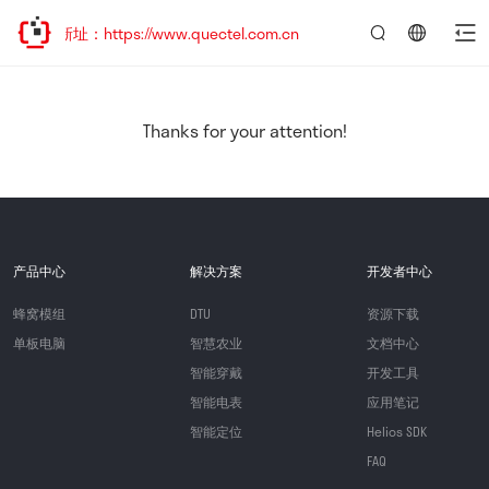
新址：https://www.quectel.com.cn
言：
简
体
中
Thanks for your attention!
文
产品中心
解决方案
开发者中心
蜂窝模组
DTU
资源下载
单板电脑
智慧农业
文档中心
智能穿戴
开发工具
智能电表
应用笔记
智能定位
Helios SDK
FAQ