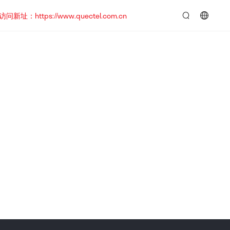
https://www.quectel.com.cn
言：
简
体
中
文