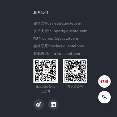
联系我们
议
销售支持: sales@quectel.com
策
技术支持: support@quectel.com
招聘: career@quectel.com
们
媒体联系: media@quectel.com
其他咨询: info@quectel.com
QuecDevZone
官方公众号
公众号