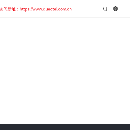
https://www.quectel.com.cn
言：
简
体
中
文