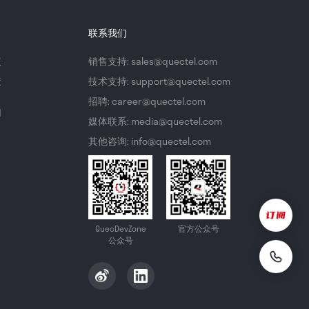
联系我们
议
销售支持: sales@quectel.com
策
技术支持: support@quectel.com
招聘: career@quectel.com
们
媒体联系: media@quectel.com
其他咨询: info@quectel.com
QuecDevZone
官方公众号
公众号