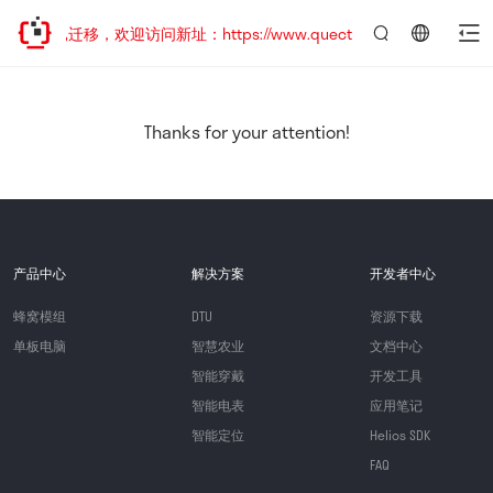
站地址已迁移，欢迎访问新址：https://www.quectel.com.cn
言：
简
体
中
Thanks for your attention!
文
产品中心
解决方案
开发者中心
蜂窝模组
DTU
资源下载
单板电脑
智慧农业
文档中心
智能穿戴
开发工具
智能电表
应用笔记
智能定位
Helios SDK
FAQ