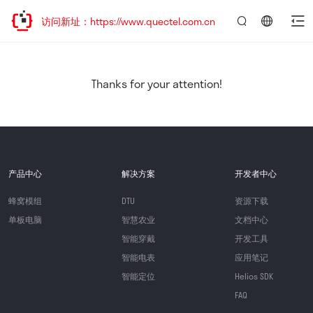
欢迎访问新址：https://www.quectel.com.cn
言：
简
体
中
Thanks for your attention!
文
产品中心
解决方案
开发者中心
蜂窝模组
DTU
资源下载
单板电脑
智慧农业
文档中心
智能穿戴
开发工具
智能电表
应用笔记
智能定位
Helios SDK
FAQ