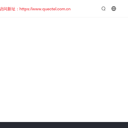
https://www.quectel.com.cn
言：
简
体
中
文