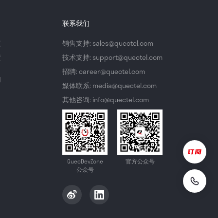
联系我们
议
销售支持: sales@quectel.com
策
技术支持: support@quectel.com
招聘: career@quectel.com
们
媒体联系: media@quectel.com
其他咨询: info@quectel.com
QuecDevZone
官方公众号
公众号