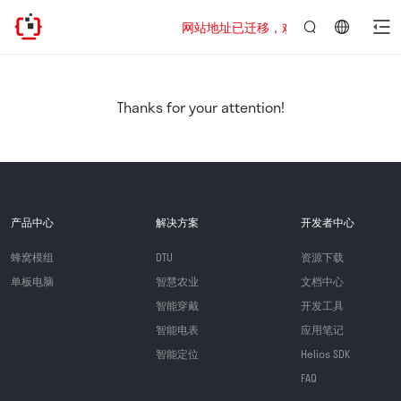
网站地址已迁移，欢迎访问新址：https://www
言：
简
体
中
Thanks for your attention!
文
产品中心
解决方案
开发者中心
蜂窝模组
DTU
资源下载
单板电脑
智慧农业
文档中心
智能穿戴
开发工具
智能电表
应用笔记
智能定位
Helios SDK
FAQ