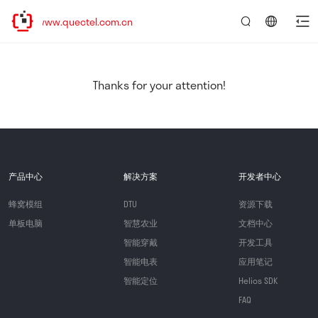
//www.quectel.com.cn
言：
简
体
中
Thanks for your attention!
文
产品中心
解决方案
开发者中心
蜂窝模组
DTU
资源下载
单板电脑
智慧农业
文档中心
智能穿戴
开发工具
智能电表
应用笔记
智能定位
Helios SDK
FAQ