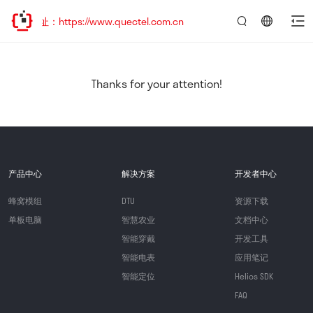
址：https://www.quectel.com.cn
言：
简
体
中
Thanks for your attention!
文
产品中心
解决方案
开发者中心
蜂窝模组
DTU
资源下载
单板电脑
智慧农业
文档中心
智能穿戴
开发工具
智能电表
应用笔记
智能定位
Helios SDK
FAQ