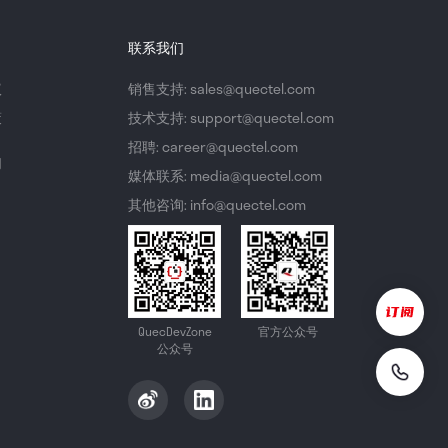
联系我们
议
销售支持: sales@quectel.com
策
技术支持: support@quectel.com
招聘: career@quectel.com
们
媒体联系: media@quectel.com
其他咨询: info@quectel.com
QuecDevZone
官方公众号
公众号