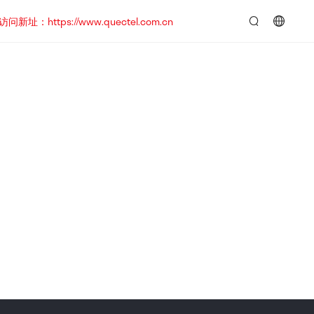
https://www.quectel.com.cn
言：
简
体
中
文