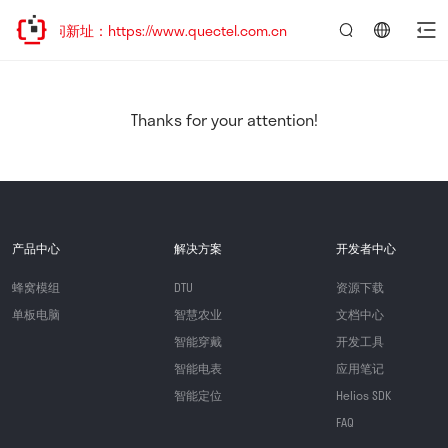
问新址：https://www.quectel.com.cn
言：
简
体
中
Thanks for your attention!
文
产品中心
解决方案
开发者中心
蜂窝模组
DTU
资源下载
单板电脑
智慧农业
文档中心
智能穿戴
开发工具
智能电表
应用笔记
智能定位
Helios SDK
FAQ