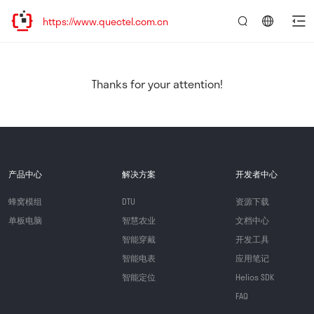
ttps://www.quectel.com.cn
言：
简
体
中
Thanks for your attention!
文
产品中心
解决方案
开发者中心
蜂窝模组
DTU
资源下载
单板电脑
智慧农业
文档中心
智能穿戴
开发工具
智能电表
应用笔记
智能定位
Helios SDK
FAQ