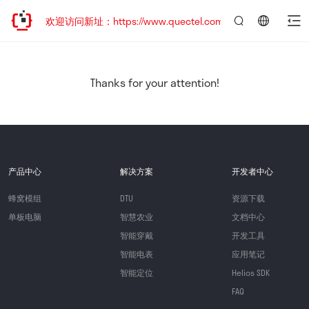
迁移，欢迎访问新址：https://www.quectel.com.cn
言：
简
体
中
Thanks for your attention!
文
产品中心
解决方案
开发者中心
蜂窝模组
DTU
资源下载
单板电脑
智慧农业
文档中心
智能穿戴
开发工具
智能电表
应用笔记
智能定位
Helios SDK
FAQ