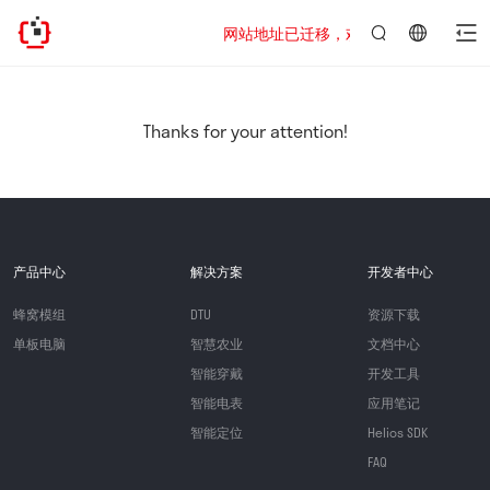
网站地址已迁移，欢迎访问新址：https://ww
言：
简
体
中
Thanks for your attention!
文
产品中心
解决方案
开发者中心
蜂窝模组
DTU
资源下载
单板电脑
智慧农业
文档中心
智能穿戴
开发工具
智能电表
应用笔记
智能定位
Helios SDK
FAQ